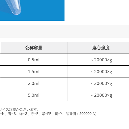
公称容量
遠心強度
0.5ml
～20000×g
1.5ml
～20000×g
2.0ml
～20000×g
5.0ml
～20000×g
サイズ誤差がございます。
青=B、緑=G、赤=R、紫=PR、黄=Y、品番例：500000-N)