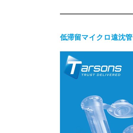
低滞留マイクロ遠沈管