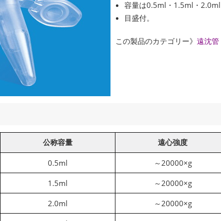
容量は0.5ml・1.5ml・2.0m
目盛付。
この製品のカテゴリー》
遠沈管
公称容量
遠心強度
0.5ml
～20000×g
1.5ml
～20000×g
2.0ml
～20000×g