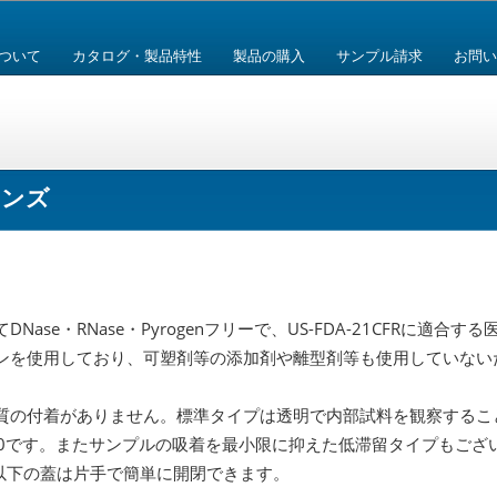
ついて
カタログ・製品特性
製品の購入
サンプル請求
お問い
ソンズ
ase・RNase・Pyrogenフリーで、US-FDA-21CFRに適
ンを使用しており、可塑剤等の添加剤や離型剤等も使用していない
質の付着がありません。標準タイプは透明で内部試料を観察するこ
量は0です。またサンプルの吸着を最小限に抑えた低滞留タイプもござ
l以下の蓋は片手で簡単に開閉できます。