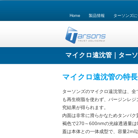
コ
Skip
ン
Home
製品情報
ターソンズに
to
テ
ン
content
ツ
へ
マイクロ遠沈管｜ター
ス
キ
ッ
マイクロ遠沈管の特長
プ
ターソンズのマイクロ遠沈管は、全てDN
も再生樹脂を使わず、バージンレジ
究結果が得られます。
内面は非常に滑らかなためタンパク
褐色で270～600nmの光線透過
蓋は本体との一体成型で、容量2m