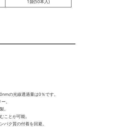
1袋(50本入)
00nmの光線透過量は0％です。
フリー。
P製。
むことが可能。
ンパク質の付着を回避。