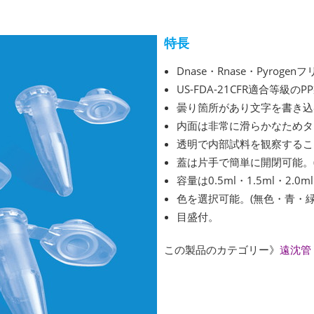
特長
Dnase・Rnase・Pyrogen
US-FDA-21CFR適合等級のP
曇り箇所があり文字を書き込
内面は非常に滑らかなためタ
透明で内部試料を観察するこ
蓋は片手で簡単に開閉可能。(5
容量は0.5ml・1.5ml・2.0m
色を選択可能。(無色・青・緑・
目盛付。
この製品のカテゴリー》
遠沈管