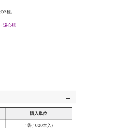
mlの3種。
・遠心瓶
購入単位
1袋(1000本入)