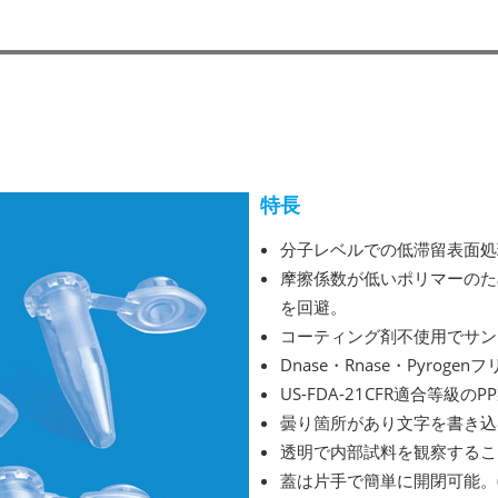
特長
分子レベルでの低滞留表面処
摩擦係数が低いポリマーのた
を回避。
コーティング剤不使用でサン
Dnase・Rnase・Pyrogen
US-FDA-21CFR適合等級のP
曇り箇所があり文字を書き込
透明で内部試料を観察するこ
蓋は片手で簡単に開閉可能。(5