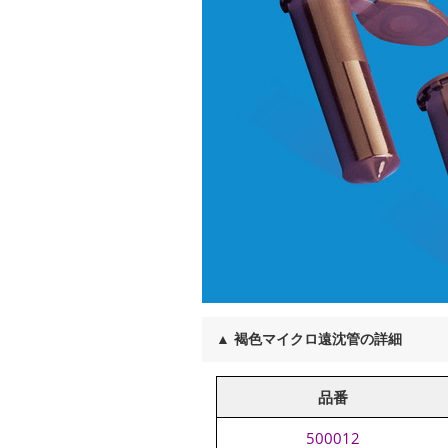
▲
褐色マイクロ遠沈管の詳細
品番
500012