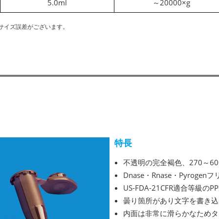
5.0ml
～20000×g
サイズ誤差がございます。
特長
不透明の完全褐色、270～6
Dnase・Rnase・Pyrogen
US-FDA-21CFR適合等級のP
曇り箇所があり文字を書き込
内面は非常に滑らかなためタ