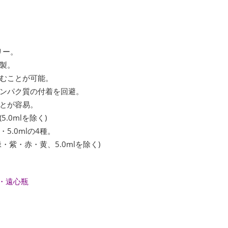
フリー。
P製。
むことが可能。
ンパク質の付着を回避。
とが容易。
.0mlを除く)
l・5.0mlの4種。
紫・赤・黄、5.0mlを除く)
・遠心瓶